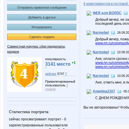
6 комплиментов в гостевой 
Отправить приватное сообщение
ФЕЯ для ВОЛОС
Добавить в друзья
Добрый вечер, не з
последний день оп
Игнорировать
Narmebel
26.09.2
Сделать подарок
Добрый вечер, пожа
www.nn.ru/community/
Совместная покупка: сбор предоплаты,
раздачи
Narmebel
22.09.2
Аня, оплати срочно 
популярность:
+1
www.nn.ru/community
3141 место
www.nn.ru/community/
↑
рейтинг
5747
?
Narmebel
10.05.20
Привилегированный
Аня, ответь мне, в л
пользователь
4
уровня
Angelina2307
05.
С ДНЕМ РОЖДЕНИЯ
Вы не авторизованы! Чтоб
Статистика портрета:
сейчас просматривают портрет - 0
зарегистрированные пользователи